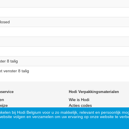
losed
er 8 talig
t venster 8 talig
nservice
Hodi Verpakkingsmaterialen
len
Wie is Hodi
wijze
Acties codes
neren
kelen bij Hodi Belgium voor u zo makkelijk, relevant en persoonlijk mo
website volgen en verzamelen om uw ervaring op onze website te verbe
Alle prijzen zijn
exclusief BTW
. Verzendkosten zijn afhankelijk van totaalbedrag en locatie