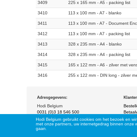
3409
225 x 165 mm - A5 - packing list
3410
113 x 100 mm - A7 - blanko
3411
113 x 100 mm - A7 - Document Enc
3412
113 x 100 mm - A7 - packing list
3413
328 x 235 mm - A4 - blanko
3414
328 x 235 mm - A4 - packing list
3415
165 x 122 mm - A6 - zilver met venst
3416
255 x 122 mm - DIN long - zilver me
Adresgegevens:
Klante
Hodi Belgium
Bestel
0031 (0)3 18 546 500
Betaal
sales@hodi-belgium.be
Retou
Hodi Belgium gebruikt cookies om het bezoek en win
met onze partners, uw internetgedrag binnen onze 
gaan.