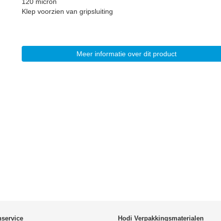
120 micron
Klep voorzien van gripsluiting
Meer informatie over dit product
nservice
Hodi Verpakkingsmaterialen